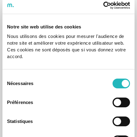
Notre site web utilise des cookies
Nous utilisons des cookies pour mesurer l'audience de
notre site et améliorer votre expérience utilisateur web.
Eventos
Ces cookies ne sont déposés que si vous donnez votre
Agapiers do Porto juntam-se para o Desafio
accord.
Escape Room
Uma iniciativa liderada pela equipa de RH da agap2IT veio
reforçar os laços entre os profissionais da região norte de
Portugal.
Sélection
Nécessaires
du
04 Dec 2024
consentement
Préférences
Statistiques