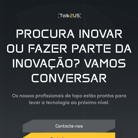
Talk
2
US
PROCURA INOVAR
OU FAZER PARTE DA
INOVAÇÃO? VAMOS
CONVERSAR
Os nossos profissionais de topo estão prontos para
levar a tecnologia ao próximo nível.
Contacte-nos