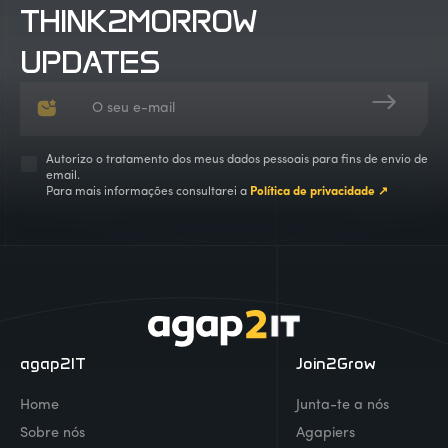
THINK2MORROW
UPDATES
Autorizo o tratamento dos meus dados pessoais para fins de envio de
email.
Para mais informações consultarei a
Política de privacidade ↗
agap2IT
Join2Grow
Home
Junta-te a nós
Sobre nós
Agapiers