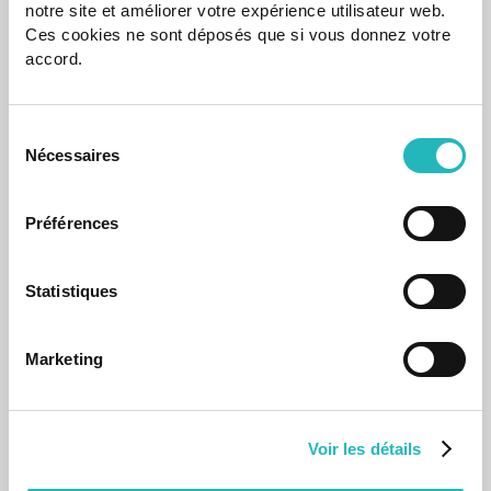
notre site et améliorer votre expérience utilisateur web.
Ces cookies ne sont déposés que si vous donnez votre
23 Dec 2024
accord.
Sélection
Nécessaires
du
consentement
Préférences
Statistiques
Eventos
Marketing
Highdome CTF: adrenalina, estratégia e talento
em ação na sede da agap2IT
O nosso auditório de Lisboa transformou-se num vibrante
campo de batalha digital durante o Highdome CTF.
Voir les détails
25 Nov 2025