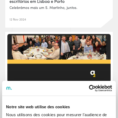
escritórios em Lisboa e Porto
Celebrámos mais um S. Martinho, juntos.
12 Nov 2024
Eventos
Celebrar o Natal com eventos memoráveis em
Lisboa e Porto
Notre site web utilise des cookies
Celebrámos o Natal com dois jantares especiais,
Nous utilisons des cookies pour mesurer l'audience de
realizados em Lisboa e Porto.