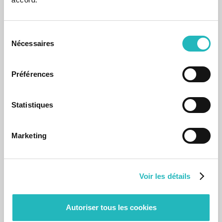
Sélection
Nécessaires
du
consentement
Préférences
Statistiques
Notícias
Marketing
agap2IT distinguida como Microsoft Solutions
Partner nas áreas de Digital & App Innovation e
Data & AI
Traduz o compromisso contínuo da agap2IT com a
Voir les détails
inovação, a excelência tecnológica.
17 Jul 2025
Autoriser tous les cookies