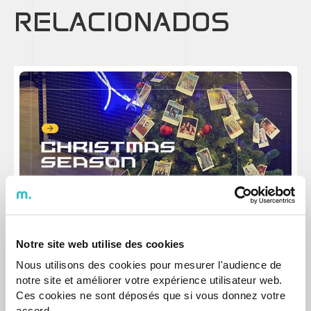
RELACIONADOS
Notícias
Notre site web utilise des cookies
A magia do Natal ilumina a agap2IT
Uma época festiva que trás consigo momentos de alegria,
Nous utilisons des cookies pour mesurer l'audience de
partilha e proximidade.
notre site et améliorer votre expérience utilisateur web.
Ces cookies ne sont déposés que si vous donnez votre
11 Dec 2025
accord.