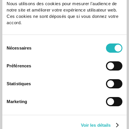
Notícias
Nous utilisons des cookies pour mesurer l'audience de
notre site et améliorer votre expérience utilisateur web.
agap2IT promove " Dia de Férias no Escritório"
Ces cookies ne sont déposés que si vous donnez votre
Os filhos dos nossos colaboradores foram os
accord.
protagonistas desta iniciativa,
08 Sep 2025
Sélection
Nécessaires
du
consentement
Préférences
Statistiques
Marketing
Notícias
ISO9001: agap2IT eleva padrões de Qualidade
Voir les détails
A agap2IT obteve a Certificação ISO9001 – Sistema de