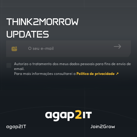
THINK2MORROW
UPDATES
Autorizo o tratamento dos meus dados pessoais para fins de envio de
email.
Para mais informações consultarei a
Política de privacidade ↗
agap2IT
Join2Grow