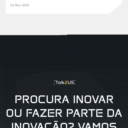
04 Nov 2025
EUR0P@_SYS
-404
Talk
2
US
PROCURA INOVAR
OU FAZER PARTE DA
INOVAÇÃO? VAMOS