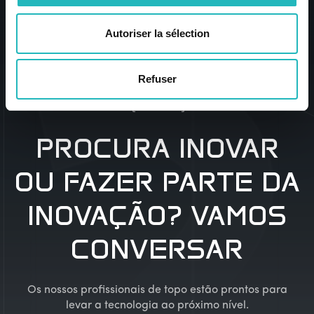
-404
Autoriser la sélection
Refuser
Talk
2
US
PROCURA INOVAR
OU FAZER PARTE DA
INOVAÇÃO? VAMOS
CONVERSAR
Os nossos profissionais de topo estão prontos para
levar a tecnologia ao próximo nível.