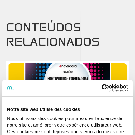
CONTEÚDOS
RELACIONADOS
I&D
Notre site web utilise des cookies
Estatuto de Inovação COTEC atribuído à agap2IT
Nous utilisons des cookies pour mesurer l'audience de
Reconhecida como uma empresa que aposta na
notre site et améliorer votre expérience utilisateur web.
Investigação e Inovação e cria valor em Portugal.
Ces cookies ne sont déposés que si vous donnez votre