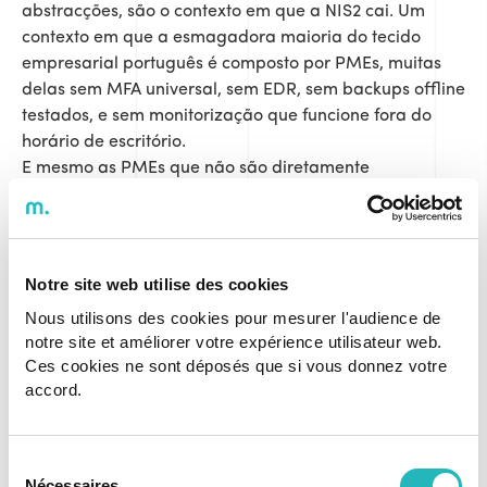
abstracções, são o contexto em que a NIS2 cai. Um
contexto em que a esmagadora maioria do tecido
empresarial português é composto por PMEs, muitas
delas sem MFA universal, sem EDR, sem backups offline
testados, e sem monitorização que funcione fora do
horário de escritório.
E mesmo as PMEs que não são diretamente
abrangidas pela NIS2 não podem ignorar esta
realidade. Porquê? Porque a NIS2 exige segurança da
cadeia de abastecimento. Uma PME que é fornecedora
de uma entidade essencial ou importante passa a ser,
Notre site web utilise des cookies
na prática, um vetor de risco regulado. Se a PME é
Nous utilisons des cookies pour mesurer l'audience de
comprometida e o incidente afeta o cliente abrangido
notre site et améliorer votre expérience utilisateur web.
pela NIS2, há responsabilidade. Ponto.
Ces cookies ne sont déposés que si vous donnez votre
accord.
OS MITOS
Sélection
CONFORTÁVEIS QUE
Nécessaires