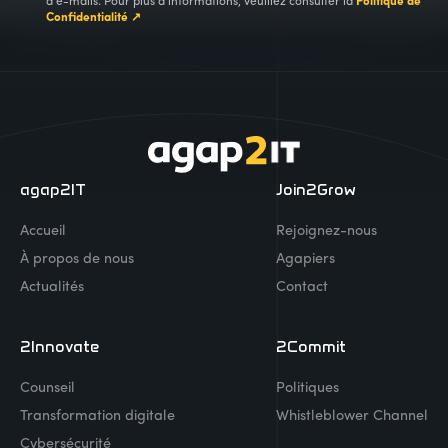
d'e-mails. Pour plus d'informations, veuillez consulter la
Politique de
Confidentialité ↗
agap2IT
Join2Grow
Accueil
Rejoignez-nous
À propos de nous
Agapiers
Actualités
Contact
2Innovate
2Commit
Counseil
Politiques
Transformation digitale
Whistleblower Channel
Cybersécurité