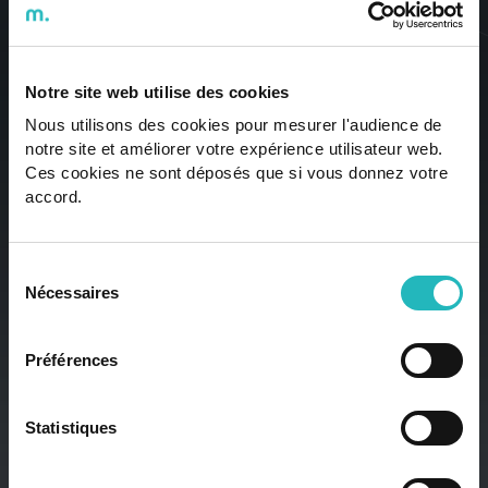
Talk
2
US
ÊTES-VOUS PRÊT À
Notre site web utilise des cookies
INNOVER OU À
Nous utilisons des cookies pour mesurer l'audience de
notre site et améliorer votre expérience utilisateur web.
FAIRE PARTIE DE
Ces cookies ne sont déposés que si vous donnez votre
accord.
L'INNOVATION ?
Sélection
DISCUTONS-EN
Nécessaires
du
consentement
Nos meilleurs professionnels sont prêts à propulser la
Préférences
technologie au niveau supérieur.
Statistiques
Contactez-nous