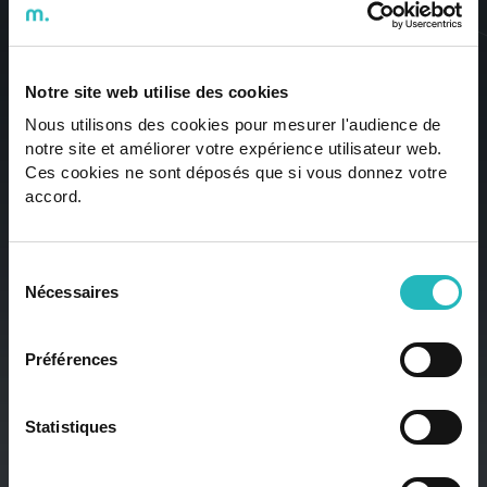
Talk
2
US
ARE YOU LOOKING
Notre site web utilise des cookies
TO INNOVATE OR BE
Nous utilisons des cookies pour mesurer l'audience de
notre site et améliorer votre expérience utilisateur web.
PART OF
Ces cookies ne sont déposés que si vous donnez votre
accord.
INNOVATION? LET'S
Sélection
TALK
Nécessaires
du
consentement
Our top professionals are ready to take technology to
Préférences
the next level.
Statistiques
Get in touch