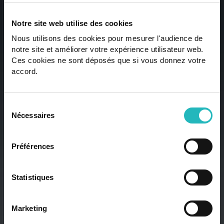
PROCURA INOVAR
Notre site web utilise des cookies
OU FAZER PARTE DA
Nous utilisons des cookies pour mesurer l'audience de
notre site et améliorer votre expérience utilisateur web.
INOVAÇÃO? VAMOS
Ces cookies ne sont déposés que si vous donnez votre
accord.
CONVERSAR
Sélection
Os nossos profissionais de topo estão prontos para
Nécessaires
du
levar a tecnologia ao próximo nível.
consentement
Préférences
Contacte-nos
Statistiques
Trabalhe connosco
Contacte-nos
Trabalhe connosco
Marketing