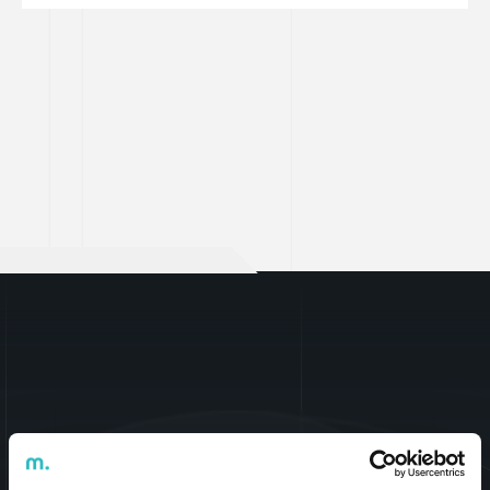
Talk
2
US