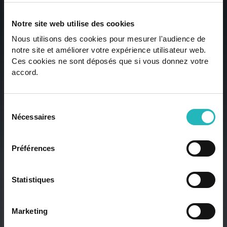
PROCURA INOVAR
Notre site web utilise des cookies
OU FAZER PARTE DA
Nous utilisons des cookies pour mesurer l'audience de
notre site et améliorer votre expérience utilisateur web.
INOVAÇÃO? VAMOS
Ces cookies ne sont déposés que si vous donnez votre
accord.
CONVERSAR
Sélection
Os nossos profissionais de topo estão prontos para
Nécessaires
du
levar a tecnologia ao próximo nível.
consentement
Préférences
Contacte-nos
Statistiques
Trabalhe connosco
Contacte-nos
Trabalhe connosco
Marketing