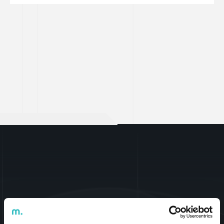
Talk
2
US